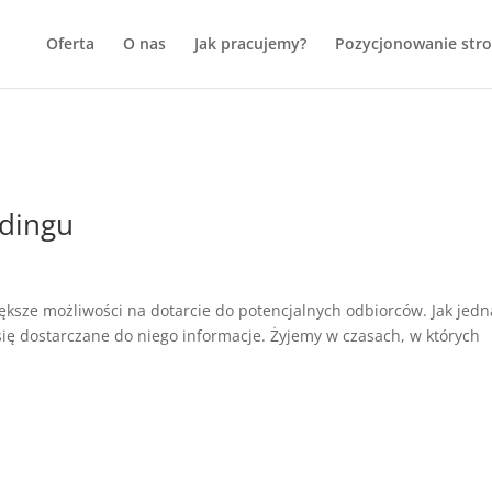
Oferta
O nas
Jak pracujemy?
Pozycjonowanie str
ndingu
ksze możliwości na dotarcie do potencjalnych odbiorców. Jak jedn
ię dostarczane do niego informacje. Żyjemy w czasach, w których